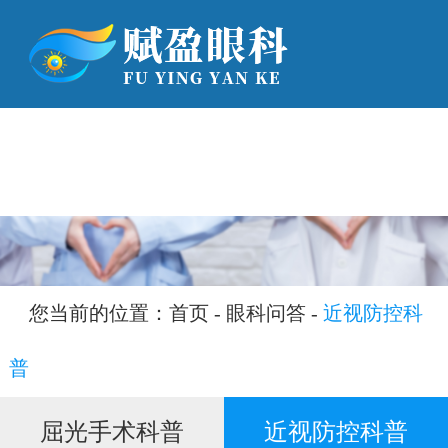
网站首页
走进赋盈
科室介绍
手术方式
专家团队
您当前的位置：
首页
-
眼科问答
-
近视防控科
医院动态
普
眼科问答
屈光手术科普
近视防控科普
就医指南