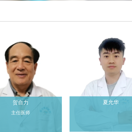
夏允华
贺自力
主任医师