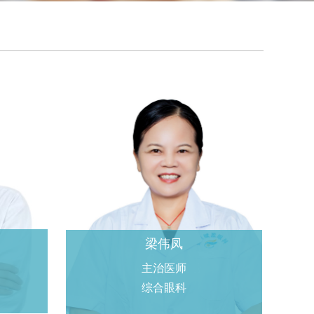
梁伟凤
主治医师
综合眼科